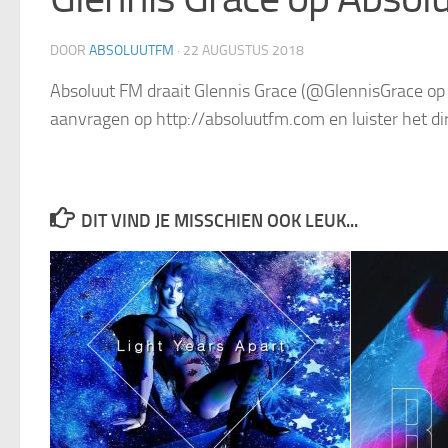
DOOR
ABSOLUUTFM
·
22 AUGUSTUS 2018
Absoluut FM draait Glennis Grace (@GlennisGrace op t
aanvragen op http://absoluutfm.com en luister het di
DIT VIND JE MISSCHIEN OOK LEUK...