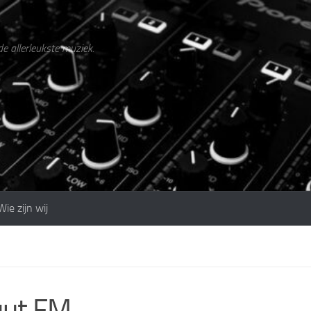
de allerleukste muziek.
Wie zijn wij
uut FM