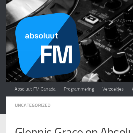
Doorgaan naar inhoud
Absoluut anders! Alleen 
Absoluut FM Canada
Programmering
Verzoekjes
UNCATEGORIZED
Glennis Grace op Absol