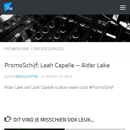
Doorgaan naar inhoud
PROMOSCHIJF
/
UNCATEGORIZED
PromoSchijf: Leah Capelle – Alder Lake
DOOR
ABSOLUUTFM
·
24 AUGUSTUS 2019
Alder Lake van Leah Capelle is deze week onze #PromoSchijf
DIT VIND JE MISSCHIEN OOK LEUK...