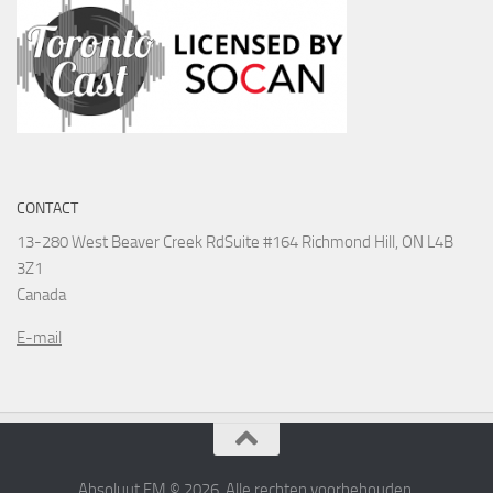
CONTACT
13-280 West Beaver Creek Rd
Suite #164 Richmond Hill, ON L4B
3Z1
Canada
E-mail
Absoluut FM © 2026. Alle rechten voorbehouden.