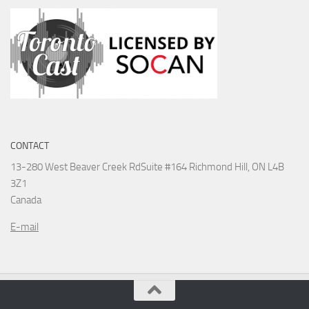
CONTACT
13-280 West Beaver Creek Rd
Suite #164 Richmond Hill, ON L4B
3Z1
Canada
E-mail