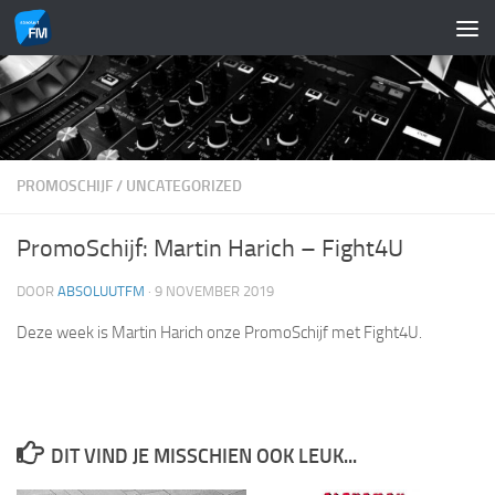
Doorgaan naar inhoud
PROMOSCHIJF
/
UNCATEGORIZED
PromoSchijf: Martin Harich – Fight4U
DOOR
ABSOLUUTFM
·
9 NOVEMBER 2019
Deze week is Martin Harich onze PromoSchijf met Fight4U.
DIT VIND JE MISSCHIEN OOK LEUK...