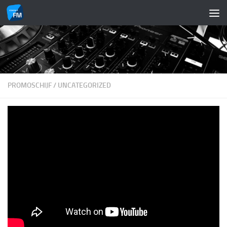
Doorgaan naar inhoud
PROMOSCHIJF
/
UNCATEGORIZED
PromoSchijf: Rob Tomaro – Don’t Open ‘Till
Christmas
DOOR
ABSOLUUTFM
·
15 DECEMBER 2018
Fijne #feestdagen met de nieuwe #promoschijf : Rob Tamaro met
Don’t Open ‘Till Christmas
Rob also made this Christmas song