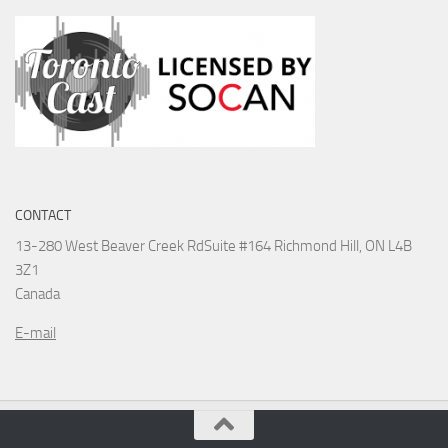
CONTACT
13-280 West Beaver Creek Rd
Suite #164 Richmond Hill, ON L4B
3Z1
Canada
E-mail