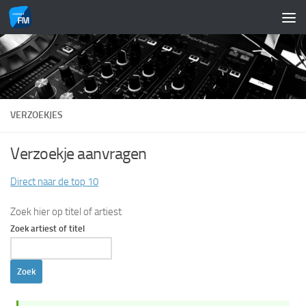
Doorgaan naar inhoud
VERZOEKJES
Verzoekje aanvragen
Direct naar de top 10
Zoek hier op titel of artiest
Zoek artiest of titel