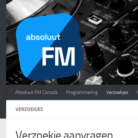
Doorgaan naar inhoud
Absoluut anders! Alleen 
Absoluut FM Canada
Programmering
Verzoekjes
VERZOEKJES
Verzoekje aanvragen