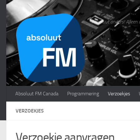
Doorgaan naar inhoud
Absoluut anders! Alleen 
Absoluut FM Canada
Programmering
Verzoekjes
VERZOEKJES
Verzoekje aanvragen